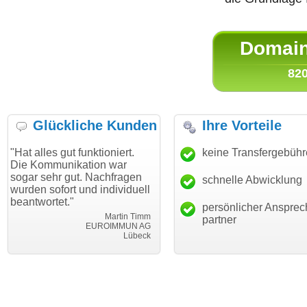
Domain 
820
Glückliche Kunden
Ihre Vorteile
gut funktioniert.
"Danke für den schnellen
keine Transfergebüh
"Ich bin 
unikation war
Transfer und guten Service!"
Wunschdo
r gut. Nachfragen
haben. Di
schnelle Abwicklung
Thomas Schäfer
ort und individuell
mein Bus
i can eckert communication GmbH
Würzburg
t."
hundertpr
persönlicher Ansprec
Martin Timm
partner
EUROIMMUN AG
Lübeck