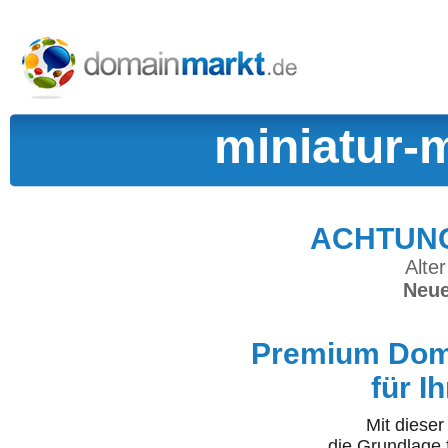
miniatur-
ACHTUNG:
Alter
Neue
Premium Doma
für I
Mit diese
die Grundlage 