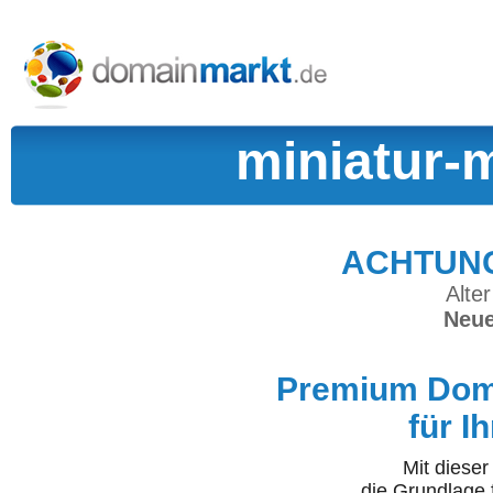
miniatur-
ACHTUNG:
Alter
Neue
Premium Doma
für I
Mit diese
die Grundlage 