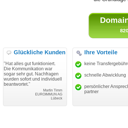
Domain 
820
Glückliche Kunden
Ihre Vorteile
gut funktioniert.
"Danke für den schnellen
keine Transfergebüh
"Ich bin 
unikation war
Transfer und guten Service!"
Wunschdo
r gut. Nachfragen
haben. Di
schnelle Abwicklung
Thomas Schäfer
ort und individuell
mein Bus
i can eckert communication GmbH
Würzburg
et."
hundertpr
persönlicher Ansprec
Martin Timm
partner
EUROIMMUN AG
Lübeck