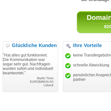
Domain 
820
Glückliche Kunden
Ihre Vorteile
ut funktioniert.
"Danke für den schnellen
keine Transfergebüh
"Ich bin da
ikation war
Transfer und guten Service!"
Wunschdom
gut. Nachfragen
haben. Die
schnelle Abwicklung
Thomas Schäfer
rt und individuell
mein Busin
i can eckert communication GmbH
Würzburg
."
hundertproz
persönlicher Ansprec
Martin Timm
partner
EUROIMMUN AG
Lübeck