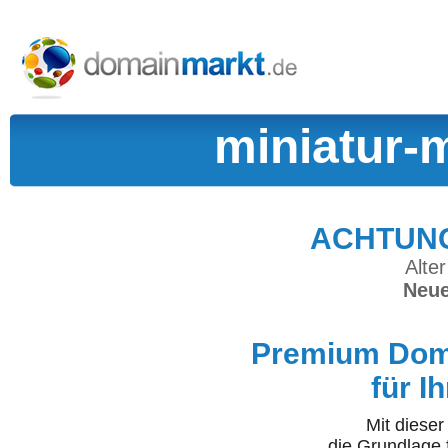
miniatur-
ACHTUNG:
Alter
Neue
Premium Doma
für I
Mit diese
die Grundlage 